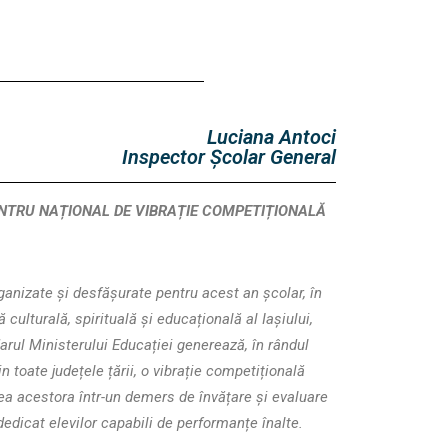
Luciana Antoci
Inspector Școlar General
ENTRU NAȚIONAL DE VIBRAȚIE COMPETIȚIONALĂ
ganizate și desfășurate pentru acest an școlar, în
culturală, spirituală și educațională al Iașiului,
arul Ministerului Educației generează, în rândul
din toate județele țării, o vibrație competițională
rea acestora într-un demers de învățare și evaluare
dedicat elevilor capabili de performanțe înalte.