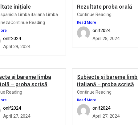
tate inițiale
Rezultate proba orală
spaniolă Limba italiană Limba
Continue Reading
Read More
ghezăContinue Reading
More
onlf2024
onlf2024
April 28, 2024
April 29, 2024
ecte și bareme limba
Subiecte și bareme limb
iolă – proba scrisă
italiană – proba scrisă
nue Reading
Continue Reading
More
Read More
onlf2024
onlf2024
April 27, 2024
April 27, 2024