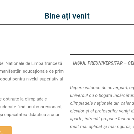
Bine ați venit
IAȘIUL PREUNIVERSITAR – C
adei Naționale de Limba franceză
manifestări educaționale de prim
oscut pentru nivelul superlativ al
Repere valorice de anvergură, or
universul cu o bogată încărcătură 
e obținute la olimpiadele
olimpiadele naționale din calend
judecate fiind unul impresionant,
elevilor și al profesorilor veniți 
 și capacitatea didactică a unui
aparte, întrucât propune înscrie
mult mai aplicat și mai riguros, 
...