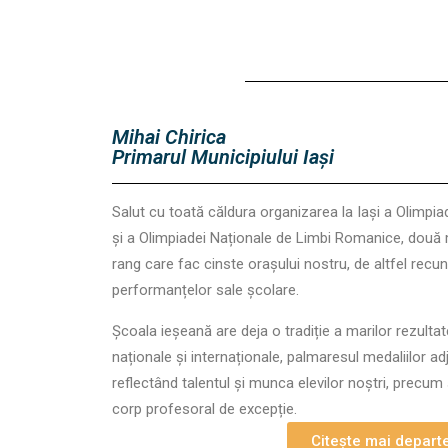
Mihai Chirica
Primarul Municipiului Iași
Salut cu toată căldura organizarea la Iași a Olimpi
și a Olimpiadei Naționale de Limbi Romanice, două 
rang care fac cinste orașului nostru, de altfel recun
performanțelor sale școlare.
Școala ieșeană are deja o tradiție a marilor rezultat
naționale și internaționale, palmaresul medaliilor ad
reflectând talentul și munca elevilor noștri, precum
corp profesoral de excepție.
Citește mai departe