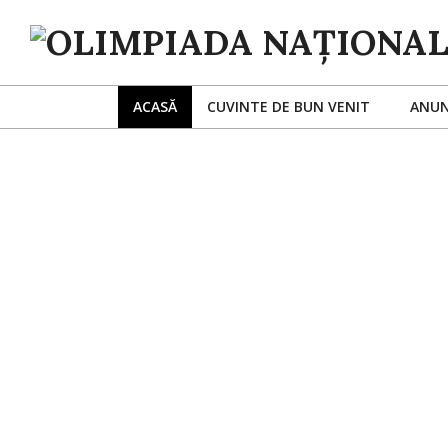
OLIMPIADA
NAȚIONALĂ
ACASĂ
CUVINTE DE BUN VENIT
ANUN
DE
LIMBI
ROMANICE