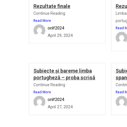
Rezultate finale
Rezul
Continue Reading
Limba 
Read More
portu
onlf2024
Read 
April 29, 2024
Subiecte și bareme limba
Subi
portugheză – proba scrisă
span
Continue Reading
Conti
Read More
Read 
onlf2024
April 27, 2024