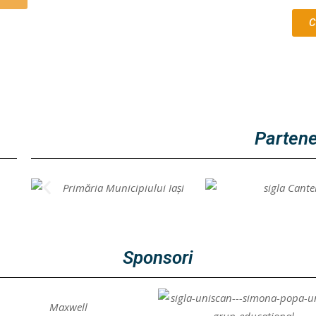
C
Partene
Sponsori